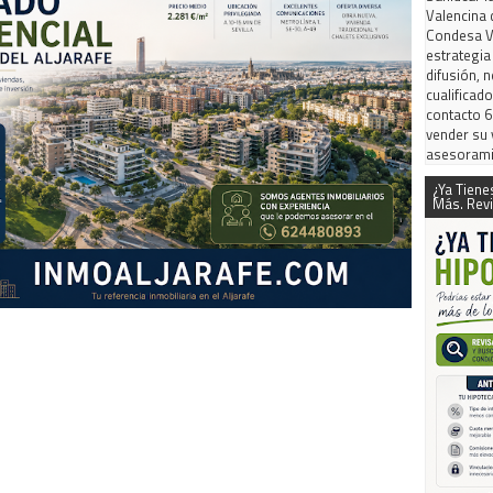
Valencina 
Condesa Vi
estrategia
difusión, 
cualificad
contacto 6
vender su 
asesorami
¿Ya Tiene
Más. Revi