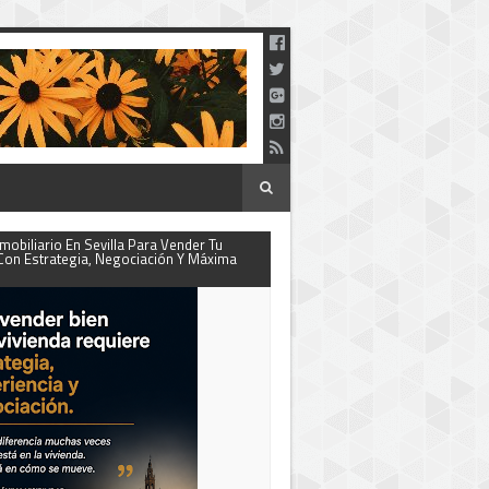
mobiliario En Sevilla Para Vender Tu
Con Estrategia, Negociación Y Máxima