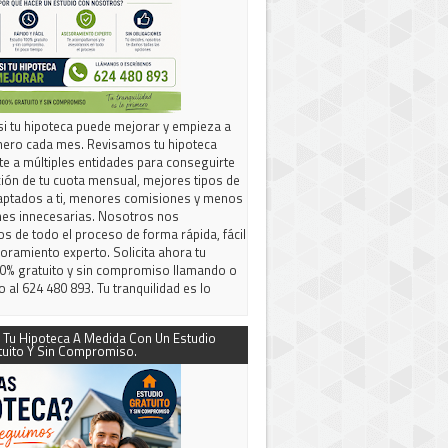
i tu hipoteca puede mejorar y empieza a
nero cada mes. Revisamos tu hipoteca
nte a múltiples entidades para conseguirte
ión de tu cuota mensual, mejores tipos de
aptados a ti, menores comisiones y menos
nes innecesarias. Nosotros nos
 de todo el proceso de forma rápida, fácil
oramiento experto. Solicita ahora tu
0% gratuito y sin compromiso llamando o
o al 624 480 893. Tu tranquilidad es lo
 Tu Hipoteca A Medida Con Un Estudio
tuito Y Sin Compromiso.