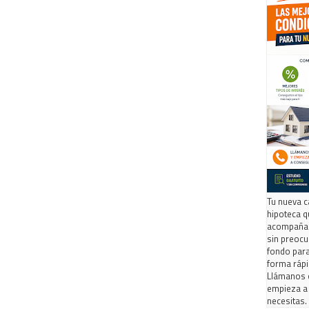
Tu nueva c
hipoteca q
acompañam
sin preocu
fondo para
forma rápi
Llámanos 
empieza a 
necesitas.