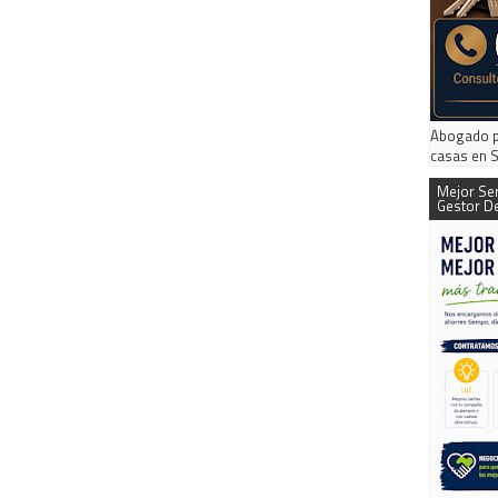
Abogado p
casas en S
Mejor Ser
Gestor De