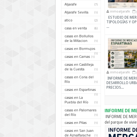
Aljarafe
(7)
Aljarafe Sevilla
inmoaljarafe
(1)
ESTUDIO DE MERC
atico
(2)
TIPOLOGÍAS Y OP
...
casa en venta
(6)
casas en Bollullos
de la Mitacion
(1)
casas en Bormujos
(1)
casas en Camas
(1)
casas en Castilleja
de la Cuesta
(1)
inmoaljarafe
casas en Coria del
INFORME DE MERC
Río
(1)
DESARROLLO URB
PRECIOS...
casas en Espartinas
(1)
casas en La
Puebla del Río
(1)
casas en Palomares
INFORME DE ME
del Río
(1)
INFORME DE MERCA
del parque de vivie
casas en Pilas
(1)
casas en San Juan
de Aznalfarache
(1)