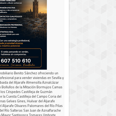
obiliario Benito Sánchez ofreciendo un
rofesional para vender viviendas en Sevilla y
lbaida del Aljarafe Almensilla Aznalcázar
 Bollullos de la Mitación Bormujos Camas
 los Céspedes Castilleja de Guzmán
de la Cuesta Castilleja del Campo Coria del
inas Gelves Gines, Huévar del Aljarafe
l Aljarafe Olivares Palomares del Río Pilas
del Río Salteras San Juan de Aznalfarache
la Mayor Santiponce Tomares Umbrete