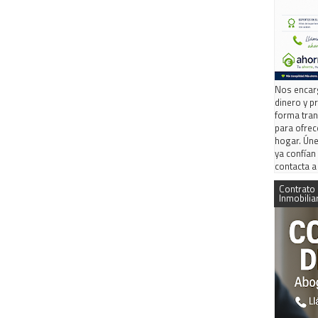
Nos encar
dinero y 
forma tran
para ofrec
hogar. Úne
ya confían
contacta a
Contrato
Inmobilia