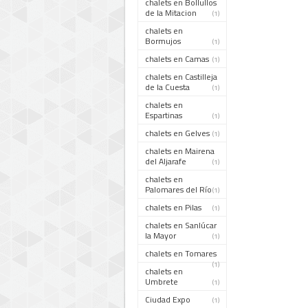
chalets en Bollullos
de la Mitacion
(1)
chalets en
Bormujos
(1)
chalets en Camas
(1)
chalets en Castilleja
de la Cuesta
(1)
chalets en
Espartinas
(1)
chalets en Gelves
(1)
chalets en Mairena
del Aljarafe
(1)
chalets en
Palomares del Río
(1)
chalets en Pilas
(1)
chalets en Sanlúcar
la Mayor
(1)
chalets en Tomares
(1)
chalets en
Umbrete
(1)
Ciudad Expo
(1)