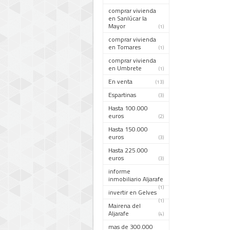
comprar vivienda
en Sanlúcar la
Mayor
(1)
comprar vivienda
en Tomares
(1)
comprar vivienda
en Umbrete
(1)
En venta
(13)
Espartinas
(3)
Hasta 100.000
euros
(2)
Hasta 150.000
euros
(3)
Hasta 225.000
euros
(3)
informe
inmobiliario Aljarafe
(1)
invertir en Gelves
(1)
Mairena del
Aljarafe
(4)
mas de 300.000