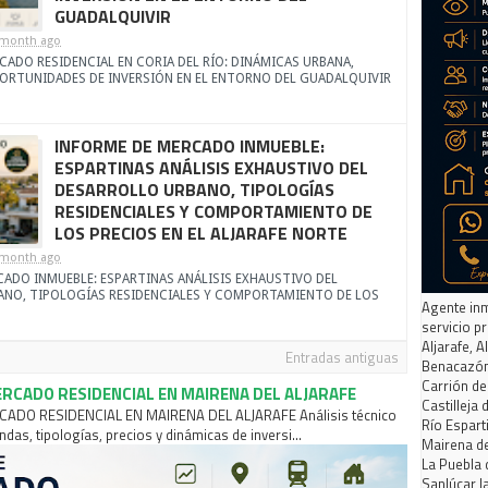
GUADALQUIVIR
month ago
ADO RESIDENCIAL EN CORIA DEL RÍO: DINÁMICAS URBANA,
ORTUNIDADES DE INVERSIÓN EN EL ENTORNO DEL GUADALQUIVIR
INFORME DE MERCADO INMUEBLE:
ESPARTINAS ANÁLISIS EXHAUSTIVO DEL
DESARROLLO URBANO, TIPOLOGÍAS
RESIDENCIALES Y COMPORTAMIENTO DE
LOS PRECIOS EN EL ALJARAFE NORTE
month ago
ADO INMUEBLE: ESPARTINAS ANÁLISIS EXHAUSTIVO DEL
ANO, TIPOLOGÍAS RESIDENCIALES Y COMPORTAMIENTO DE LOS
Agente inm
servicio p
Aljarafe, A
Entradas antiguas
Benacazón
Carrión de
RCADO RESIDENCIAL EN MAIRENA DEL ALJARAFE
Castilleja 
DO RESIDENCIAL EN MAIRENA DEL ALJARAFE Análisis técnico
Río Espart
ndas, tipologías, precios y dinámicas de inversi...
Mairena de
La Puebla 
Sanlúcar 