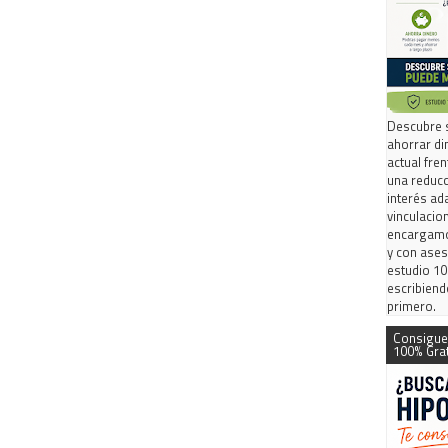
Descubre s
ahorrar di
actual fre
una reducc
interés ad
vinculacio
encargamos
y con ases
estudio 10
escribiend
primero.
Consigue
100% Gra