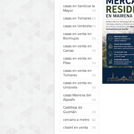
casas en Sanlúcar la
Mayor
(1)
casas en Tomares
(1)
casas en Umbrete
(1)
casas en venta en
Bormujos
(1)
casas en venta en
Camas
(1)
casas en venta en
Pilas
(1)
casas en venta en
Tomares
(1)
casas en venta en
Umbrete
(1)
casas Mairena del
Aljarafe
(1)
Castilleja de
Guzmán
(1)
cercano a metro
(4)
chalet en venta
(1)