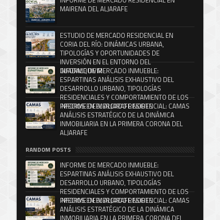
INFORME DE MERCADO RESIDENCIAL EN
MAIRENA DEL ALJARAFE
ESTUDIO DE MERCADO RESIDENCIAL EN
CORIA DEL RÍO: DINÁMICAS URBANA,
TIPOLOGÍAS Y OPORTUNIDADES DE
INVERSIÓN EN EL ENTORNO DEL
GUADALQUIVIR
INFORME DE MERCADO INMUEBLE:
ESPARTINAS ANÁLISIS EXHAUSTIVO DEL
DESARROLLO URBANO, TIPOLOGÍAS
RESIDENCIALES Y COMPORTAMIENTO DE LOS
PRECIOS EN EL ALJARAFE NORTE
INFORME DE MERCADO RESIDENCIAL: CAMAS
ANÁLISIS ESTRATÉGICO DE LA DINÁMICA
INMOBILIARIA EN LA PRIMERA CORONA DEL
ALJARAFE
RANDOM POSTS
INFORME DE MERCADO INMUEBLE:
ESPARTINAS ANÁLISIS EXHAUSTIVO DEL
DESARROLLO URBANO, TIPOLOGÍAS
RESIDENCIALES Y COMPORTAMIENTO DE LOS
PRECIOS EN EL ALJARAFE NORTE
INFORME DE MERCADO RESIDENCIAL: CAMAS
ANÁLISIS ESTRATÉGICO DE LA DINÁMICA
INMOBILIARIA EN LA PRIMERA CORONA DEL