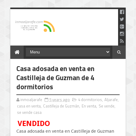
Casa adosada en venta en
Castilleja de Guzman de 4
dormitorios
inmoaljarafe
5 years ago
4 dormitorios
,
Aljarafe
,
casa en venta
,
Castilleja de Guzmán
,
En venta
,
Se vende
,
se vende casa
VENDIDO
Casa adosada en venta en Castilleja de Guzman